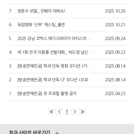
7
정윤수 모델_ 런웨이 데뷔쇼!
2025.10.26
6
독립영화 '신부' 캐스팅_출연
2025.10.21
5
2025 강남 코엑스 메가스테이지 아티스트 선정
2025.09.24
4
제 1회 전국 이몽룡 선발대회_ 허도령 납신다!
2025.09.23
3
[방송연예전공] 학과 단독 영화 오디션 <가능한 사랑>
2025.08.14
2
[방송연예전공] 학과 단독 CF 오디션 <오로나민씨2>
2025.08.14
1
[방송연예전공] 첫 프로필 촬영 공지
2025.04.23
1
학과 사이트 바로가기